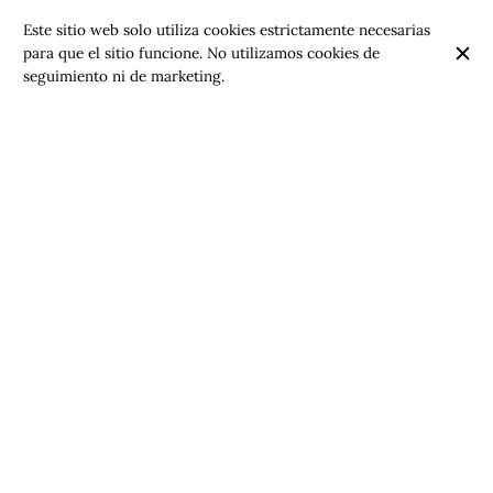
Este sitio web solo utiliza cookies estrictamente necesarias
para que el sitio funcione. No utilizamos cookies de
seguimiento ni de marketing.
Bistró belga-vietnamita
En pleno centro histórico de Bruselas, frente a la catedral
de San Miguel y Santa Gúdula: disfruta de un tentempié
rápido en el pub, un almuerzo tranquilo, una copa después
del trabajo en nuestra terraza o una cena gourmet en la
planta superior. Salones privados para banquetes bajo
petición. Un bistró-galería de arte de estilo vintage que
fusiona sabores belgas y asiáticos: cervezas de barril,
cócteles y vinos selectos. Pescado fresco, mejillones,
bollos asiáticos, panecillos, currys, ramen y platos
vegetarianos.