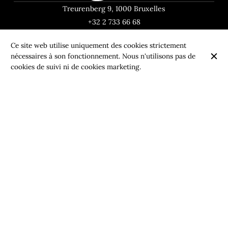
Treurenberg 9, 1000 Bruxelles
+32 2 733 66 68
Ce site web utilise uniquement des cookies strictement
nécessaires à son fonctionnement. Nous n'utilisons pas de
Heures d'ouverture
cookies de suivi ni de cookies marketing.
Lundi
12:00 - 14:00
18:00 - 21:30
Mardi
12:00 - 14:00
18:00 - 21:30
Mercredi
12:00 - 14:00
18:00 - 21:30
Jeudi
12:00 - 14:00
18:00 - 21:30
Vendredi
12:00 - 14:30
18:00 - 22:00
Samedi
Fermé
Dimanche
Fermé
S'abonner à notre newsletter